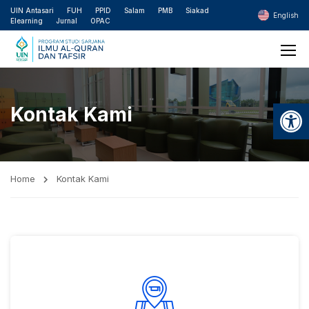
UIN Antasari
FUH
PPID
Salam
PMB
Siakad
English
Elearning
Jurnal
OPAC
Open
Kontak Kami
Home
Kontak Kami